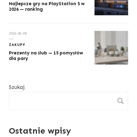
Najlepsze gry na PlayStation 5 w
2026 — ranking
2026-06-08
ZAKUPY
Prezenty na ślub — 15 pomysłów
dla pary
Szukaj
S
Ostatnie wpisy