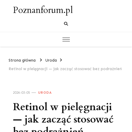
Poznanforum.pl
Strona główna
Uroda
Retinol w pielęgnacji — jak zacząć stosować bez podrażnień
2026-03-05
URODA
Retinol w pielęgnacji
— jak zacząć stosować
bez podrażnień