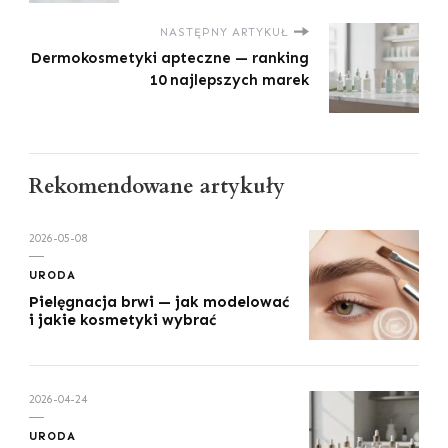
NASTĘPNY ARTYKUŁ
Dermokosmetyki apteczne — ranking
10 najlepszych marek
Rekomendowane artykuły
2026-05-08
URODA
Pielęgnacja brwi — jak modelować
i jakie kosmetyki wybrać
2026-04-24
URODA