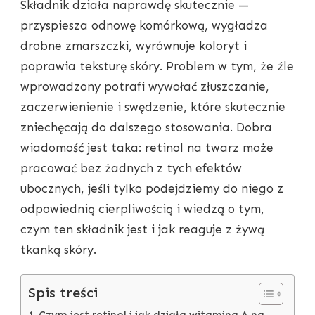
Składnik działa naprawdę skutecznie —
ZACZĄĆ
STOSOWAĆ
przyspiesza odnowę komórkową, wygładza
BEZ
drobne zmarszczki, wyrównuje koloryt i
PODRAŻNIEŃ
poprawia teksturę skóry. Problem w tym, że źle
wprowadzony potrafi wywołać złuszczanie,
zaczerwienienie i swędzenie, które skutecznie
zniechęcają do dalszego stosowania. Dobra
wiadomość jest taka: retinol na twarz może
pracować bez żadnych z tych efektów
ubocznych, jeśli tylko podejdziemy do niego z
odpowiednią cierpliwością i wiedzą o tym,
czym ten składnik jest i jak reaguje z żywą
tkanką skóry.
Spis treści
Czym jest retinol i jak działa witamina A na