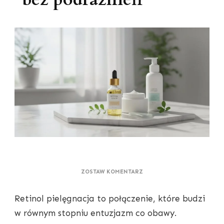
DO
ZOSTAW KOMENTARZ
RETINOL
W
Retinol pielęgnacja to połączenie, które budzi
PIELĘGNACJI
—
w równym stopniu entuzjazm co obawy.
JAK