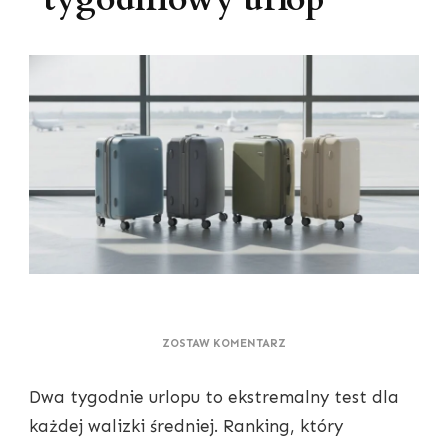
DO
ZOSTAW KOMENTARZ
RANKING
WALIZEK
Dwa tygodnie urlopu to ekstremalny test dla
ŚREDNICH
2026
każdej walizki średniej. Ranking, który
—