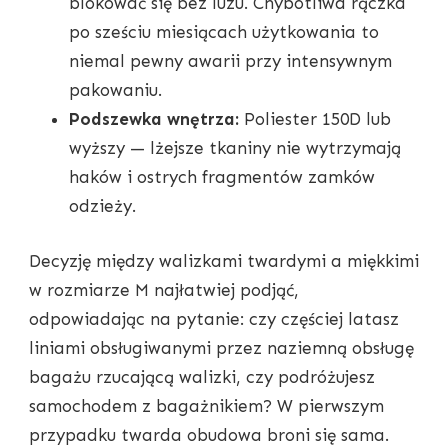
blokować się bez luzu. Chybotliwa rączka
po sześciu miesiącach użytkowania to
niemal pewny awarii przy intensywnym
pakowaniu.
Podszewka wnętrza:
Poliester 150D lub
wyższy — lżejsze tkaniny nie wytrzymają
haków i ostrych fragmentów zamków
odzieży.
Decyzję między walizkami twardymi a miękkimi
w rozmiarze M najłatwiej podjąć,
odpowiadając na pytanie: czy częściej latasz
liniami obsługiwanymi przez naziemną obsługę
bagażu rzucającą walizki, czy podróżujesz
samochodem z bagażnikiem? W pierwszym
przypadku twarda obudowa broni się sama.