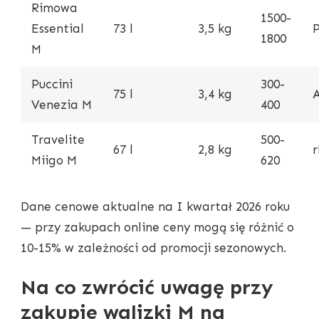
Rimowa
1500-
Essential
73 l
3,5 kg
1800
M
Puccini
300-
75 l
3,4 kg
Venezia M
400
Travelite
500-
67 l
2,8 kg
Miigo M
620
Dane cenowe aktualne na I kwartał 2026 roku
— przy zakupach online ceny mogą się różnić o
10-15% w zależności od promocji sezonowych.
Na co zwrócić uwagę przy
zakupie walizki M na