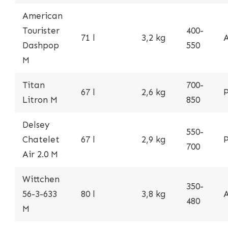
American
Tourister
400-
71 l
3,2 kg
Dashpop
550
M
Titan
700-
67 l
2,6 kg
Litron M
850
Delsey
550-
Chatelet
67 l
2,9 kg
700
Air 2.0 M
Wittchen
350-
56-3-633
80 l
3,8 kg
480
M