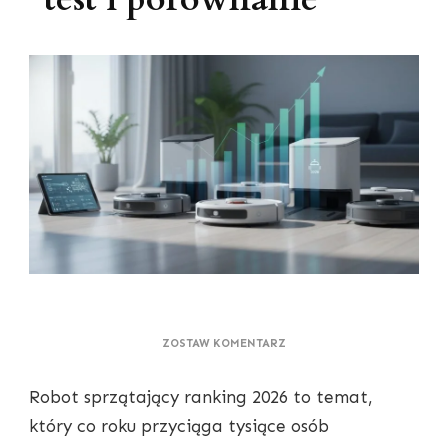
DO
ZOSTAW KOMENTARZ
RANKING
ROBOTÓW
Robot sprzątający ranking 2026 to temat,
SPRZĄTAJĄCYCH
2026
który co roku przyciąga tysiące osób
—