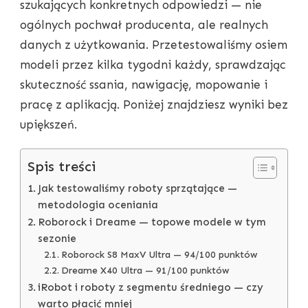
szukających konkretnych odpowiedzi — nie
TEST
I
ogólnych pochwał producenta, ale realnych
PORÓWNANIE
danych z użytkowania. Przetestowaliśmy osiem
modeli przez kilka tygodni każdy, sprawdzając
skuteczność ssania, nawigację, mopowanie i
pracę z aplikacją. Poniżej znajdziesz wyniki bez
upiększeń.
Spis treści
Jak testowaliśmy roboty sprzątające —
metodologia oceniania
Roborock i Dreame — topowe modele w tym
sezonie
Roborock S8 MaxV Ultra — 94/100 punktów
Dreame X40 Ultra — 91/100 punktów
iRobot i roboty z segmentu średniego — czy
warto płacić mniej