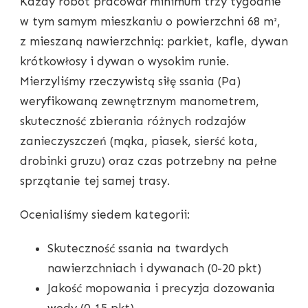
Każdy robot pracował minimum trzy tygodnie
w tym samym mieszkaniu o powierzchni 68 m²,
z mieszaną nawierzchnią: parkiet, kafle, dywan
krótkowłosy i dywan o wysokim runie.
Mierzyliśmy rzeczywistą siłę ssania (Pa)
weryfikowaną zewnętrznym manometrem,
skuteczność zbierania różnych rodzajów
zanieczyszczeń (mąka, piasek, sierść kota,
drobinki gruzu) oraz czas potrzebny na pełne
sprzątanie tej samej trasy.
Ocenialiśmy siedem kategorii:
Skuteczność ssania na twardych
nawierzchniach i dywanach (0-20 pkt)
Jakość mopowania i precyzja dozowania
wody (0-15 pkt)