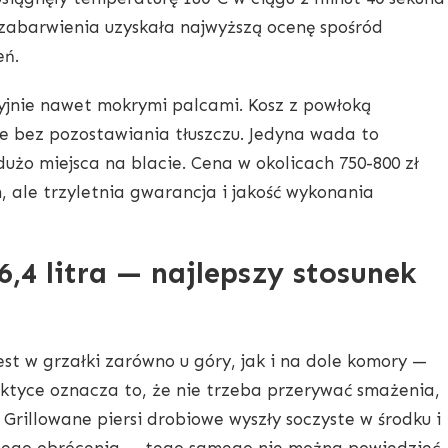
 zabarwienia uzyskała najwyższą ocenę spośród
eń.
yjnie nawet mokrymi palcami. Kosz z powłoką
e bez pozostawiania tłuszczu. Jedyna wada to
użo miejsca na blacie. Cena w okolicach 750-800 zł
, ale trzyletnia gwarancja i jakość wykonania
6,4 litra — najlepszy stosunek
st w grzałki zarówno u góry, jak i na dole komory —
ktyce oznacza to, że nie trzeba przerywać smażenia,
 Grillowane piersi drobiowe wyszły soczyste w środku i
nego obrócenia — tego samego nie można powiedzieć