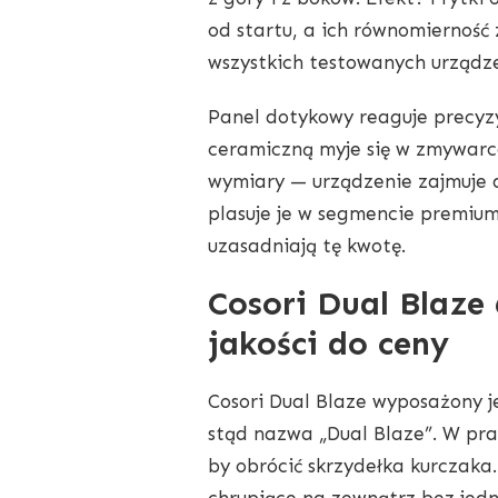
od startu, a ich równomierność
wszystkich testowanych urządz
Panel dotykowy reaguje precyz
ceramiczną myje się w zmywarc
wymiary — urządzenie zajmuje d
plasuje je w segmencie premium
uzasadniają tę kwotę.
Cosori Dual Blaze 
jakości do ceny
Cosori Dual Blaze wyposażony je
stąd nazwa „Dual Blaze”. W pra
by obrócić skrzydełka kurczaka.
chrupiące na zewnątrz bez jed