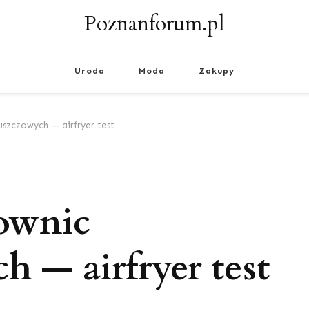
Poznanforum.pl
Uroda
Moda
Zakupy
uszczowych — airfryer test
ownic
h — airfryer test