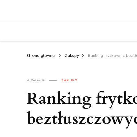
Strona główna
Zakupy
Ranking frytkownic beztł
2026-06-04
ZAKUPY
Ranking frytk
beztłuszczowyc