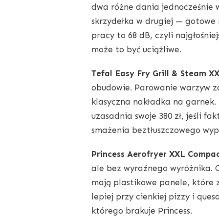
dwa różne dania jednocześnie w
skrzydełka w drugiej — gotowe 
pracy to 68 dB, czyli najgłośni
może to być uciążliwe.
Tefal Easy Fry Grill & Steam X
obudowie. Parowanie warzyw zaj
klasyczna nakładka na garnek.
uzasadnia swoje 380 zł, jeśli f
smażenia beztłuszczowego wypa
Princess Aerofryer XXL Compa
ale bez wyraźnego wyróżnika. O
mają plastikowe panele, które z
lepiej przy cienkiej pizzy i que
którego brakuje Princess.