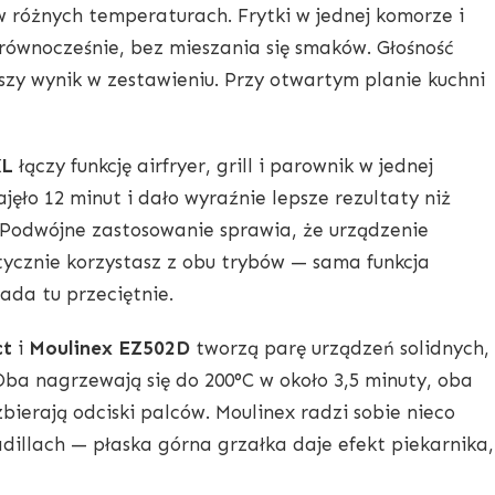
 różnych temperaturach. Frytki w jednej komorze i
równocześnie, bez mieszania się smaków. Głośność
ejszy wynik w zestawieniu. Przy otwartym planie kuchni
XL
łączy funkcję airfryer, grill i parownik w jednej
ęło 12 minut i dało wyraźnie lepsze rezultaty niż
 Podwójne zastosowanie sprawia, że urządzenie
aktycznie korzystasz z obu trybów — sama funkcja
da tu przeciętnie.
ct
i
Moulinex EZ502D
tworzą parę urządzeń solidnych,
ba nagrzewają się do 200°C w około 3,5 minuty, oba
bierają odciski palców. Moulinex radzi sobie nieco
sadillach — płaska górna grzałka daje efekt piekarnika,