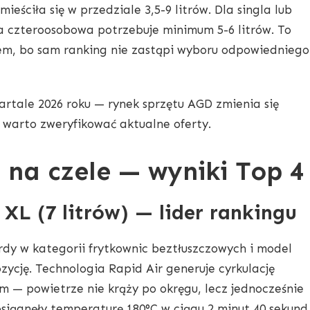
eściła się w przedziale 3,5-9 litrów. Dla singla lub
ina czteroosobowa potrzebuje minimum 5-6 litrów. To
m, bo sam ranking nie zastąpi wyboru odpowiedniego
rtale 2026 roku — rynek sprzętu AGD zmienia się
 warto zweryfikować aktualne oferty.
ri na czele — wyniki Top 4
s XL (7 litrów) — lider rankingu
rdy w kategorii frytkownic beztłuszczowych i model
zycję. Technologia Rapid Air generuje cyrkulację
 — powietrze nie krąży po okręgu, lecz jednocześnie
 osiągnęły temperaturę 180°C w ciągu 2 minut 40 sekund