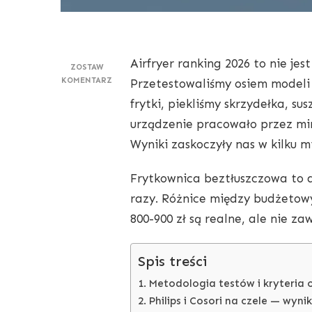
Airfryer ranking 2026 to nie jes
ZOSTAW
DO
KOMENTARZ
Przetestowaliśmy osiem modeli
RANKING
frytki, piekliśmy skrzydełka, s
FRYTKOWNIC
BEZTŁUSZCZOWYCH
urządzenie pracowało przez mi
—
Wyniki zaskoczyły nas w kilku m
AIRFRYER
TEST
Frytkownica beztłuszczowa to dz
razy. Różnice między budżetow
800-900 zł są realne, ale nie z
Spis treści
Metodologia testów i kryteria
Philips i Cosori na czele — wynik