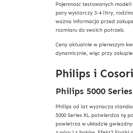
Pojemność testowanych modeli mi
pary wystarczy 3-4 litry, rodz
ważna informacja przed zakupe
rozmiaru do swoich potrzeb.
Ceny aktualnie w pierwszym kwa
dynamicznie, więc przy zakupie
Philips i Coso
Philips 5000 Serie
Philips od lat wyznacza standa
5000 Series XL potwierdza tę po
powietrza w układzie gwiezdnym
z góry i z boków. Efekt? Frytki