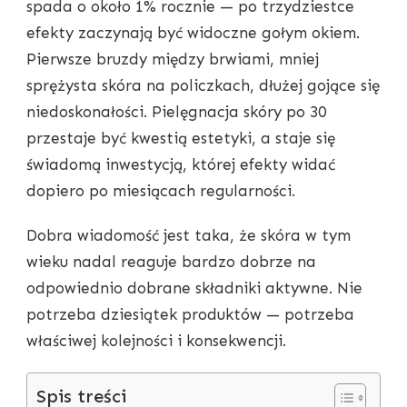
spada o około 1% rocznie — po trzydziestce
CODZIENNA
RUTYNA
efekty zaczynają być widoczne gołym okiem.
KROK
Pierwsze bruzdy między brwiami, mniej
PO
KROKU
sprężysta skóra na policzkach, dłużej gojące się
niedoskonałości. Pielęgnacja skóry po 30
przestaje być kwestią estetyki, a staje się
świadomą inwestycją, której efekty widać
dopiero po miesiącach regularności.
Dobra wiadomość jest taka, że skóra w tym
wieku nadal reaguje bardzo dobrze na
odpowiednio dobrane składniki aktywne. Nie
potrzeba dziesiątek produktów — potrzeba
właściwej kolejności i konsekwencji.
Spis treści