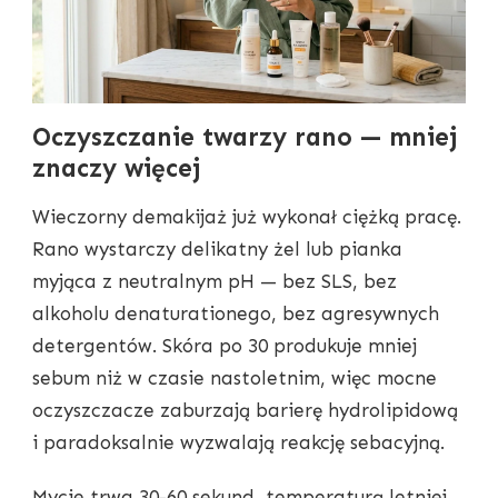
Oczyszczanie twarzy rano — mniej
znaczy więcej
Wieczorny demakijaż już wykonał ciężką pracę.
Rano wystarczy delikatny żel lub pianka
myjąca z neutralnym pH — bez SLS, bez
alkoholu denaturationego, bez agresywnych
detergentów. Skóra po 30 produkuje mniej
sebum niż w czasie nastoletnim, więc mocne
oczyszczacze zaburzają barierę hydrolipidową
i paradoksalnie wyzwalają reakcję sebacyjną.
Mycie trwa 30-60 sekund, temperaturą letniej