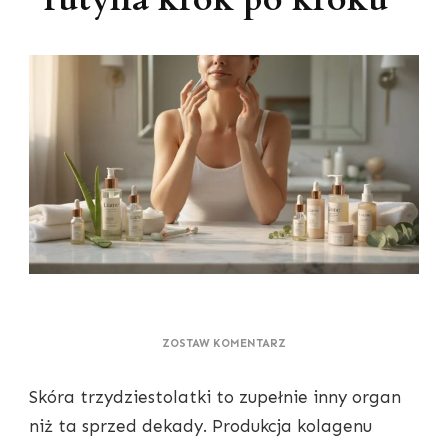
DO
ZOSTAW KOMENTARZ
PIELĘGNACJA
SKÓRY
Skóra trzydziestolatki to zupełnie inny organ
PO
30.
niż ta sprzed dekady. Produkcja kolagenu
—