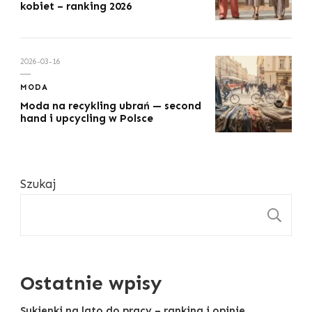
kobiet – ranking 2026
2026-03-16
MODA
Moda na recykling ubrań — second
hand i upcycling w Polsce
Szukaj
S
Ostatnie wpisy
Sukienki na lato do pracy – ranking i opinie