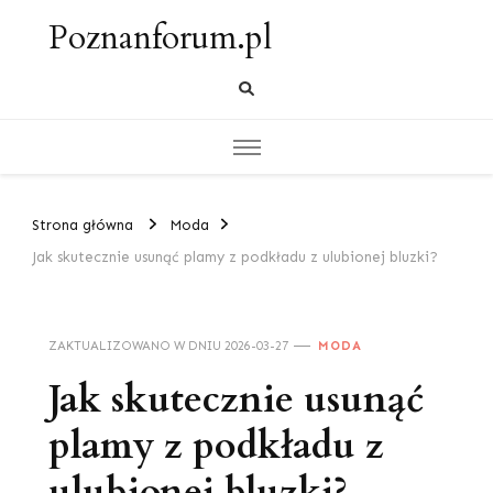
Poznanforum.pl
Strona główna
Moda
Jak skutecznie usunąć plamy z podkładu z ulubionej bluzki?
ZAKTUALIZOWANO W DNIU
2026-03-27
MODA
Jak skutecznie usunąć
plamy z podkładu z
ulubionej bluzki?